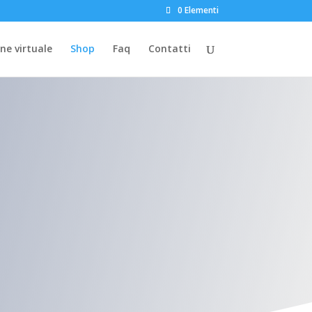
0 Elementi
ne virtuale
Shop
Faq
Contatti