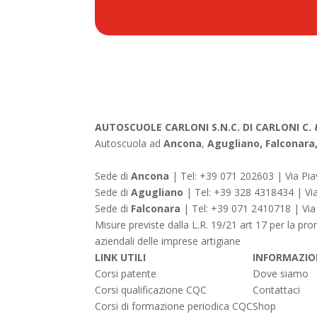
AUTOSCUOLE CARLONI S.N.C. DI CARLONI C. 
Autoscuola ad
Ancona
,
Agugliano, Falconar
Sede di
Ancona
| Tel:
+39 071 202603
|
Via Pi
Sede di
Agugliano
| Tel:
+39 328 4318434
|
Vi
Sede di
Falconara
| Tel:
+39 071 2410718
|
Via
Misure previste dalla L.R. 19/21 art 17 per la pro
aziendali delle imprese artigiane
LINK UTILI
INFORMAZIO
Corsi patente
Dove siamo
Corsi qualificazione CQC
Contattaci
Corsi di formazione periodica CQC
Shop