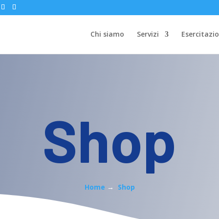
Chi siamo
Servizi
Esercitazio
Shop
Home
→
Shop